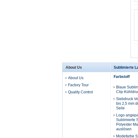
About Us
Sublimierte L
Farbstoff
About Us
Factory Tour
Blaue Sublim
Clip-Kühldru
Quality Control
Siebdruck Vo
bis 2,5 mm 
Seile
Logo angepas
Sublimierte 
Polyester Ma
auslösen
Modefarbe Su