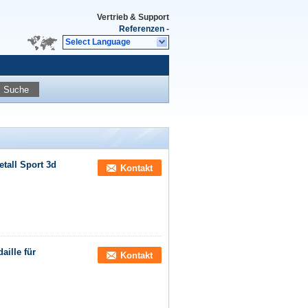
Vertrieb & Support
Referenzen
-
Select Language
Suche
tall Sport 3d
Kontakt
ille für
Kontakt