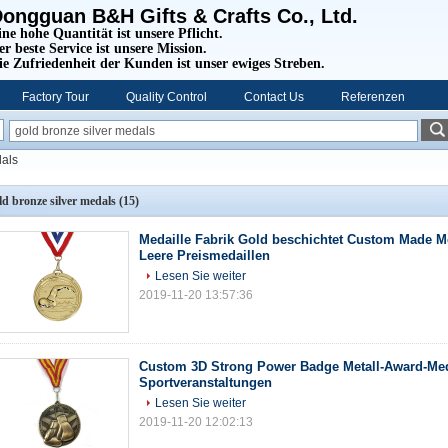
ongguan B&H Gifts & Crafts Co., Ltd.
ine hohe Quantität ist unsere Pflicht.
er beste Service ist unsere Mission.
ie Zufriedenheit der Kunden ist unser ewiges Streben.
Factory Tour
Quality Control
Contact Us
Referenzen
dals
ld bronze silver medals
(15)
Medaille Fabrik Gold beschichtet Custom Made Me
Leere Preismedaillen
Lesen Sie weiter
2019-11-20 13:57:36
Custom 3D Strong Power Badge Metall-Award-Meda
Sportveranstaltungen
Lesen Sie weiter
2019-11-20 12:02:13