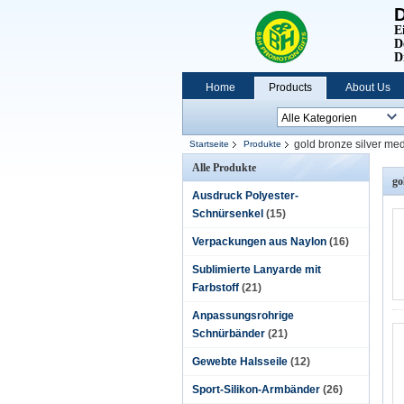
D
E
D
D
Home
Products
About Us
gold bronze silver me
Startseite
Produkte
Alle Produkte
go
Ausdruck Polyester-
Schnürsenkel
(15)
Verpackungen aus Naylon
(16)
Sublimierte Lanyarde mit
Farbstoff
(21)
Anpassungsrohrige
Schnürbänder
(21)
Gewebte Halsseile
(12)
Sport-Silikon-Armbänder
(26)