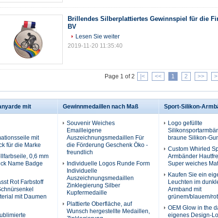
Brillendes Silberplattiertes Gewinnspiel für die 
BV
Lesen Sie weiter
2019-11-20 11:35:40
Page 1 of 2
|<
<<
1
2
>>
>
anyarde mit
Gewinnmedaillen nach Maß
Sport-Silikon-Arm
Souvenir Weiches
Logo gefüllte
Emailleigene
Silikonsportarmbän
ationsseile mit
Auszeichnungsmedaillen Für
braune Silikon-G
ck für die Marke
die Förderung Geschenk Öko -
Custom Whirled Spo
freundlich
llfarbseile, 0,6 mm
Armbänder Hautfre
dick Name Badge
Individuelle Logos Runde Form
Super weiches Mat
Individuelle
Kaufen Sie ein ei
Auszeichnungsmedaillen
st Rot Farbstoff
Leuchten im dunkle
Zinklegierung Silber
Schnürsenkel
Armband mit
Kupfermedaille
terial mit Daumen
grünem/blauem/rot
Plattierte Oberfläche, auf
OEM Glow in the d
Wunsch hergestellte Medaillen,
blimierte
eigenes Design-Lo