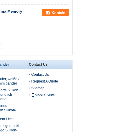
Firma Memory
Kontakt
|
bänder
Contact Us
Contact Us
der, weiße /
Request A Quote
ummibänder
Sitemap
rts Silikon
undlich
Mobile Seite
erial
genes
n Silikon-
em Licht
ark gedruckt
go Silikon-