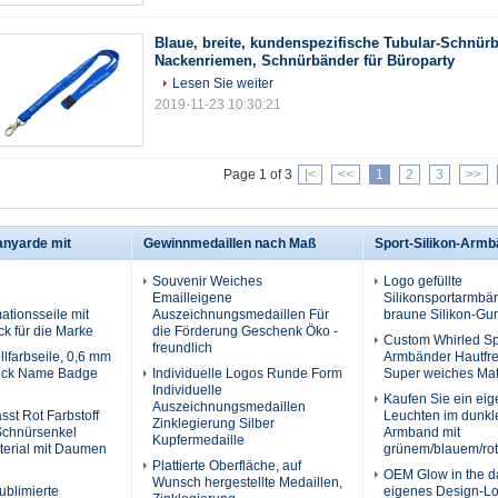
Blaue, breite, kundenspezifische Tubular-Schnür
Nackenriemen, Schnürbänder für Büroparty
Lesen Sie weiter
2019-11-23 10:30:21
Page 1 of 3
|<
<<
1
2
3
>>
anyarde mit
Gewinnmedaillen nach Maß
Sport-Silikon-Arm
Souvenir Weiches
Logo gefüllte
Emailleigene
Silikonsportarmbän
ationsseile mit
Auszeichnungsmedaillen Für
braune Silikon-G
ck für die Marke
die Förderung Geschenk Öko -
Custom Whirled Spo
freundlich
llfarbseile, 0,6 mm
Armbänder Hautfre
dick Name Badge
Individuelle Logos Runde Form
Super weiches Mat
Individuelle
Kaufen Sie ein ei
Auszeichnungsmedaillen
st Rot Farbstoff
Leuchten im dunkle
Zinklegierung Silber
Schnürsenkel
Armband mit
Kupfermedaille
terial mit Daumen
grünem/blauem/rot
Plattierte Oberfläche, auf
OEM Glow in the d
Wunsch hergestellte Medaillen,
blimierte
eigenes Design-Lo