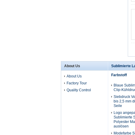
About Us
Sublimierte L
Farbstoff
About Us
Factory Tour
Blaue Sublim
Clip-Kühldru
Quality Control
Siebdruck Vo
bis 2,5 mm 
Seile
Logo angepas
Sublimierte 
Polyester Ma
auslösen
Modefarbe Su