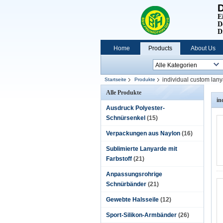
D
E
D
D
Home
Products
About Us
individual custom lan
Startseite
Produkte
Alle Produkte
in
Ausdruck Polyester-
Schnürsenkel
(15)
Verpackungen aus Naylon
(16)
Sublimierte Lanyarde mit
Farbstoff
(21)
Anpassungsrohrige
Schnürbänder
(21)
Gewebte Halsseile
(12)
Sport-Silikon-Armbänder
(26)