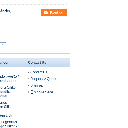
bänder,
Kontakt
>|
bänder
Contact Us
Contact Us
der, weiße /
Request A Quote
ummibänder
Sitemap
rts Silikon
undlich
Mobile Seite
erial
genes
n Silikon-
em Licht
ark gedruckt
go Silikon-