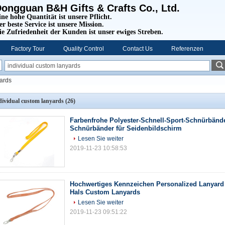
ongguan B&H Gifts & Crafts Co., Ltd.
ine hohe Quantität ist unsere Pflicht.
er beste Service ist unsere Mission.
ie Zufriedenheit der Kunden ist unser ewiges Streben.
Factory Tour
Quality Control
Contact Us
Referenzen
yards
dividual custom lanyards
(26)
Farbenfrohe Polyester-Schnell-Sport-Schnürbände
Schnürbänder für Seidenbildschirm
Lesen Sie weiter
2019-11-23 10:58:53
Hochwertiges Kennzeichen Personalized Lanyard 
Hals Custom Lanyards
Lesen Sie weiter
2019-11-23 09:51:22